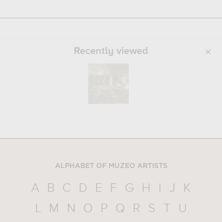
Recently viewed
ALPHABET OF MUZEO ARTISTS
A
B
C
D
E
F
G
H
I
J
K
L
M
N
O
P
Q
R
S
T
U