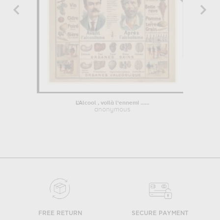
L'Alcool , voilà l'ennemi ......
Portrai
anonymous
FREE RETURN
SECURE PAYMENT