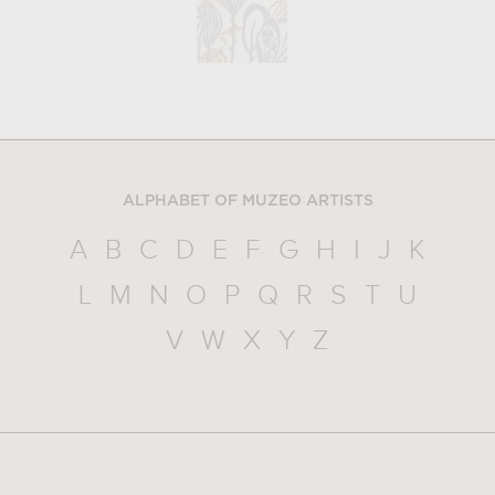
ALPHABET OF MUZEO ARTISTS
A
B
C
D
E
F
G
H
I
J
K
L
M
N
O
P
Q
R
S
T
U
V
W
X
Y
Z