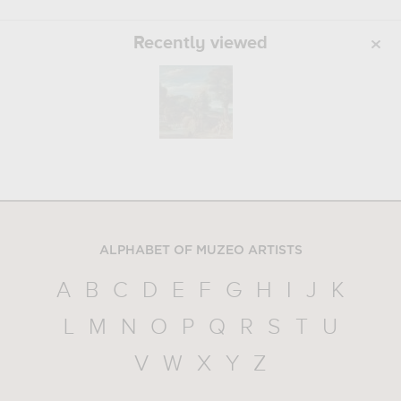
Recently viewed
ALPHABET OF MUZEO ARTISTS
A
B
C
D
E
F
G
H
I
J
K
L
M
N
O
P
Q
R
S
T
U
V
W
X
Y
Z