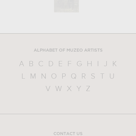
ALPHABET OF MUZEO ARTISTS
A
B
C
D
E
F
G
H
I
J
K
L
M
N
O
P
Q
R
S
T
U
V
W
X
Y
Z
CONTACT US