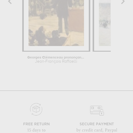
Georges Clémenceau prononçant un...
Les 
Jean-François Raffaelli
Jean-Franç
FREE RETURN
SECURE PAYMENT
15 days to
by credit card, Paypal