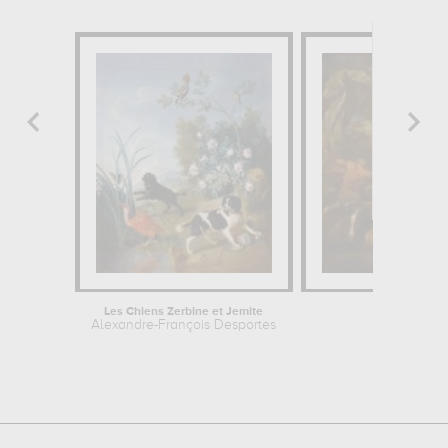
Les Chiens Zerbine et Jemite
Hercule comb
Alexandre-François Desportes
Bon Boullo