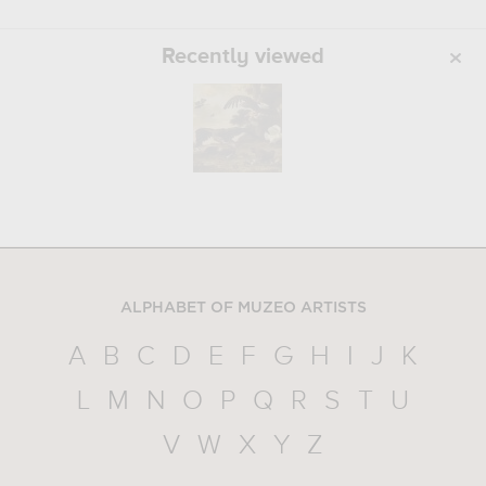
Recently viewed
ALPHABET OF MUZEO ARTISTS
A
B
C
D
E
F
G
H
I
J
K
L
M
N
O
P
Q
R
S
T
U
V
W
X
Y
Z