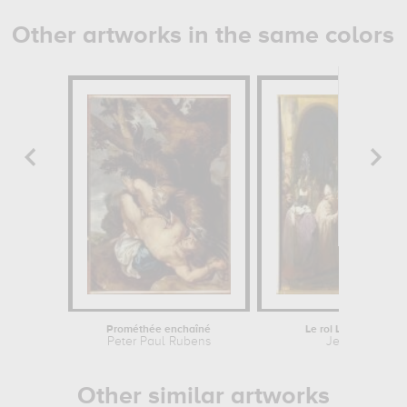
Other artworks in the same colors
Prométhée enchaîné
Le roi Louis VII pren
Peter Paul Rubens
Jean-Baptiste
Other similar artworks