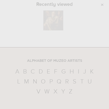
Recently viewed
ALPHABET OF MUZEO ARTISTS
A
B
C
D
E
F
G
H
I
J
K
L
M
N
O
P
Q
R
S
T
U
V
W
X
Y
Z