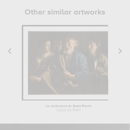
Other similar artworks
Le reniement de Saint Pierre
Por
Louis Le Nain
G