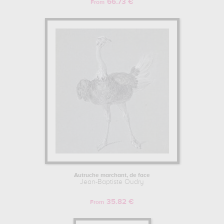
66.73 €
From
Autruche marchant, de face
Jean-Baptiste Oudry
35.82 €
From