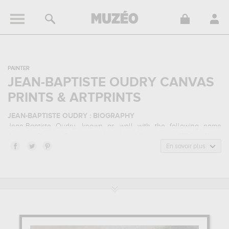
PAINTER
JEAN-BAPTISTE OUDRY CANVAS
PRINTS & ARTPRINTS
JEAN-BAPTISTE OUDRY : BIOGRAPHY
Jean-Baptiste Oudry, known as well with the following name
Jacques-Charles Oudry, is a
french
painter
born in 1686 in Paris,
France and who died in 1755 in Beauvais, France. Jean-Baptiste
En savoir plus
Oudry belonged to the rococo art style. He mainly worked during
the classical period in the 18 century.
JEAN-BAPTISTE OUDRY : HIS MAIN ARTWORKS
Jean-Baptiste Oudry is famous for the following art works :
chien à
l'arrêt sur un faisan, lady mary josephine drummond, nature
morte au violon, devant de cheminée...
which are numerous
illustrations of his favorite subject of work : animals, portrait, music,