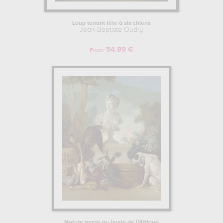
Loup tenant tête à six chiens
Jean-Baptiste Oudry
54.89 €
From
Nature morte au buste de l'Afrique