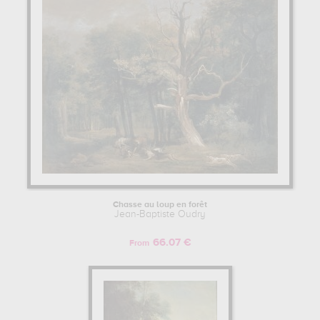
landscape... In order to stare at his work in a museum or gallery,
you need to go to louvre, paris, france, prado, madrid, spain,
château de fontainebleau, fontainebleau, france. The art work of
Jean-Baptiste Oudry are, indeed, mainly kept in
louvre, paris,
france, prado, madrid, spain, château de fontainebleau,
fontainebleau, france
. Muzéo offers high quality canvas prints &
artprints of the main artworks made by Jean-Baptiste Oudry to
embellish your home or your office.
JEAN-BAPTISTE OUDRY : HIS LIFE AS AN ARTIST
Jean-Baptiste Oudry began his artist training in Académie de Saint-
Luc, Paris, France. Then Jean-Baptiste Oudry continue his training
and study with Nicolas de Largillière. Among his students and
apprentices, we noted that he taught Henri Horace Roland
Chasse au loup en forêt
Delaporte.
Jean-Baptiste Oudry
Learn more about the life and the works of Jean-Baptiste Oudry
66.07 €
From
here.