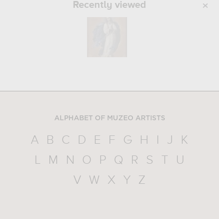
Recently viewed
ALPHABET OF MUZEO ARTISTS
A
B
C
D
E
F
G
H
I
J
K
L
M
N
O
P
Q
R
S
T
U
V
W
X
Y
Z